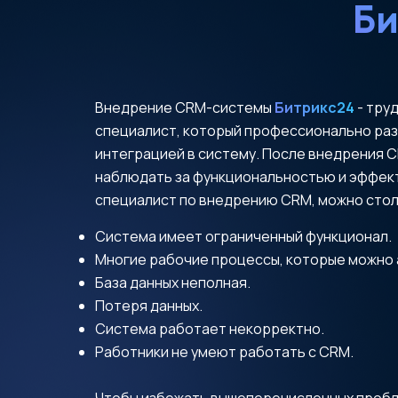
Би
Внедрение CRM-системы
Битрикс24
- тру
специалист, который профессионально раз
интеграцией в систему. После внедрения 
наблюдать за функциональностью и эффект
специалист по внедрению CRM, можно стол
Система имеет ограниченный функционал.
Многие рабочие процессы, которые можно 
База данных неполная.
Потеря данных.
Система работает некорректно.
Работники не умеют работать с CRM.
Чтобы избежать вышеперечисленных пробле