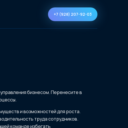
+7 (928) 207-92-03
и управления бизнесом. Перенесите в
оцессы.
муществ и возможностей для роста.
водительность труда сотрудников.
вашей команде избегать