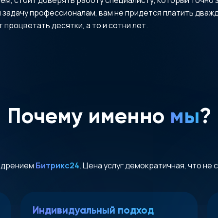
 задачу профессионалам, вам не придется платить дважды
 процветать десятки, а то и сотни лет.
Почему именно
мы
?
недрением
Битрикс24
. Цена услуг демократичная, что не 
Индивидуальный подход