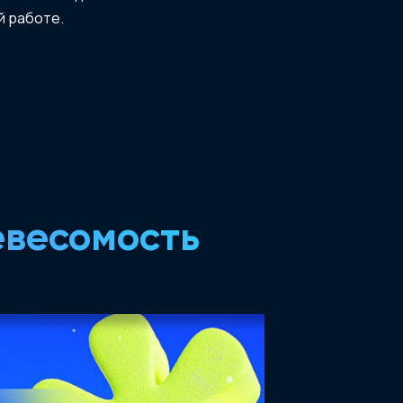
й работе.
евесомость