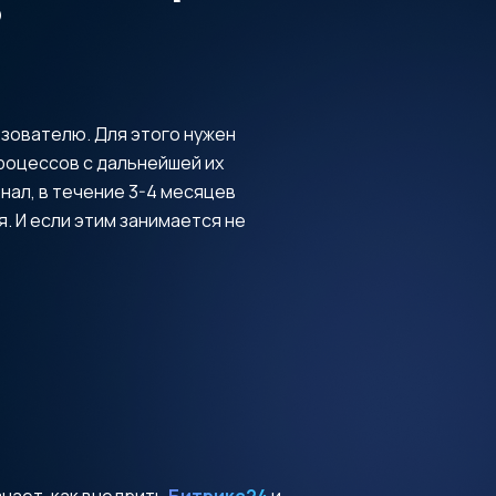
?
ьзователю. Для этого нужен
роцессов с дальнейшей их
ал, в течение 3-4 месяцев
 И если этим занимается не
нает, как внедрить
Битрикс24
и