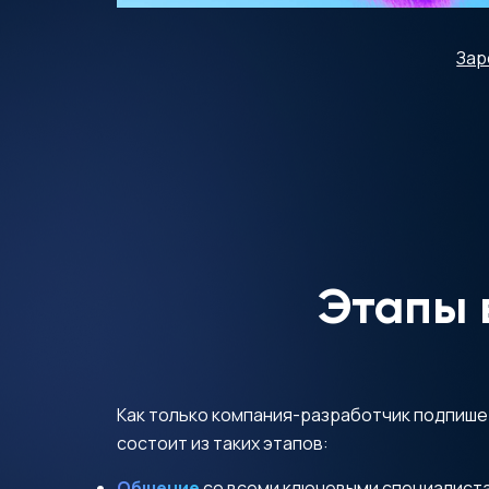
Зар
Этапы 
Как только компания-разработчик подпише
состоит из таких этапов:
Общение
со всеми ключевыми специалистам