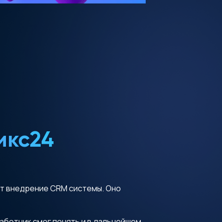
икс24
ет внедрение CRM системы. Оно
аботчик смог понять и в дальнейшем