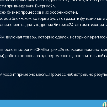
сти при внедрении Битрикс24.
сех бизнес процессов и их особенностей.
форме блок-схем, которые будут отражать функционал и 
ании клиента для внедрения Битрикс24, автоматизация 
RM, включая товары, историю сделок, историю переписок
а после внедрения CRM Битрикс24 пользованием систем
ли) работы персонала одновременно с дополнительной н
M уходит примерно месяц. Процесс небыстрый, но резул