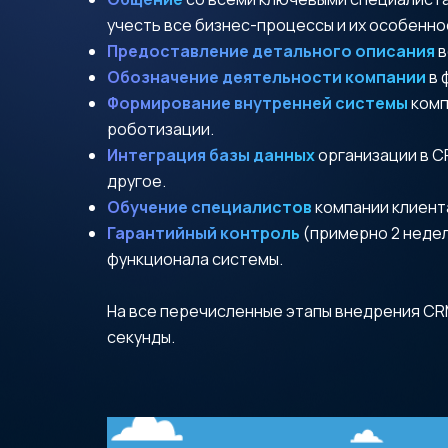
учесть все бизнес-процессы и их особенно
Предоставление детального описания
в
Обозначение деятельности компании
в 
Формирование внутренней системы
комп
роботизации.
Интеграция базы данных
организации в C
другое.
Обучение специалистов
компании клиент
Гарантийный контроль
(примерно 2 неде
функционала системы.
На все перечисленные этапы внедрения CR
секунды.