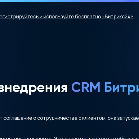
егистрируйтесь и используйте бесплатно «Битрикс24»
внедрения
CRM Битр
т соглашение о сотрудничестве с клиентом, она запуска
и компании клиента. Это делается для того, чтобы разр