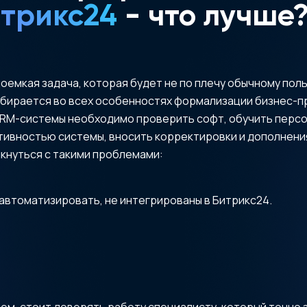
трикс24
- что лучше
доемкая задача, которая будет не по плечу обычному пол
бирается во всех особенностях формализации бизнес-п
CRM-системы необходимо проверить софт, обучить персон
ивностью системы, вносить корректировки и дополнения.
кнуться с такими проблемами:
автоматизировать, не интегрированы в Битрикс24.
м, стоит доверять работу специалисту, который точно з