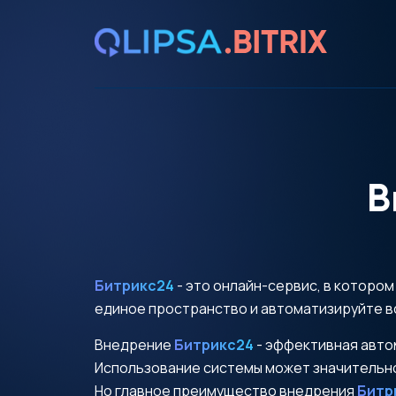
В
Битрикс24
- это онлайн-сервис, в которо
единое пространство и автоматизируйте в
Внедрение
Битрикс24
- эффективная авто
Использование системы может значительно
Но главное преимущество внедрения
Битр